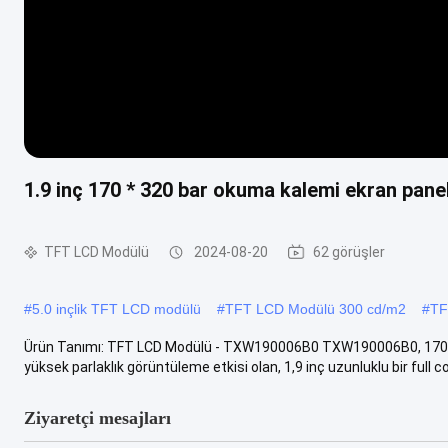
1.9 inç 170 * 320 bar okuma kalemi ekran pane
TFT LCD Modülü
2024-08-20
62 görüşler
#
5.0 inçlik TFT LCD modülü
#
TFT LCD Modülü 300 cd/m2
#
TF
Ürün Tanımı: TFT LCD Modülü - TXW190006B0 TXW190006B0, 170*3
yüksek parlaklık görüntüleme etkisi olan, 1,9 inç uzunluklu bir full co
Ziyaretçi mesajları