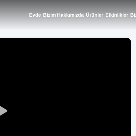
Evde
Bizim Hakkımızda
Ürünler
Etkinlikler
Bi
Play
Video