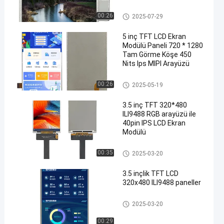
Sıcaklık
TFT LCD Modülü
00:26
2025-07-29
5 inç TFT LCD Ekran
Modülü Paneli 720 * 1280
Tam Görme Köşe 450
Nits Ips MIPI Arayüzü
TFT LCD Modülü
00:26
2025-05-19
3.5 inç TFT 320*480
ILI9488 RGB arayüzü ile
40pin IPS LCD Ekran
Modülü
TFT LCD Modülü
00:35
2025-03-20
3.5 inçlik TFT LCD
320x480 ILI9488 paneller
TFT LCD Modülü
2025-03-20
00:29