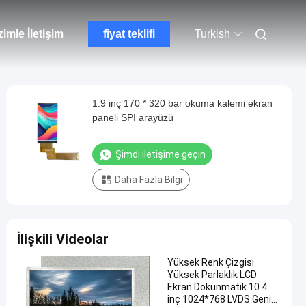
zimle İletişim
fiyat teklifi
Turkish
1.9 inç 170 * 320 bar okuma kalemi ekran
paneli SPI arayüzü
Şimdi iletişime geçin
Daha Fazla Bilgi
İlişkili Videolar
Yüksek Renk Çizgisi
Yüksek Parlaklık LCD
Ekran Dokunmatik 10.4
inç 1024*768 LVDS Geniş