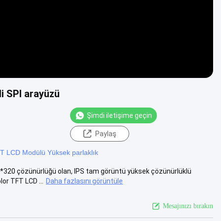
li SPI arayüzü
Şimdi iletişime geçin
Paylaş
T LCD Modülü Yüksek parlaklık
20 çözünürlüğü olan, IPS tam görüntü yüksek çözünürlüklü
lor TFT LCD ...
Daha fazlasını görüntüle
Mesajınızı bırakın